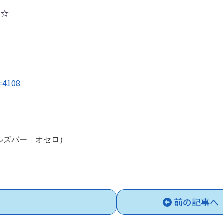
内☆
d=4108
（ガールズバー オセロ）
前の記事へ