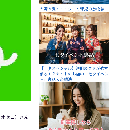
大野の夏・・・タコと球児の放物線
【七夕スペシャル】短冊のクセが強す
ぎる！？ナイトのお店の「七夕イベン
ト」裏話＆必勝法
ー オセロ）さん