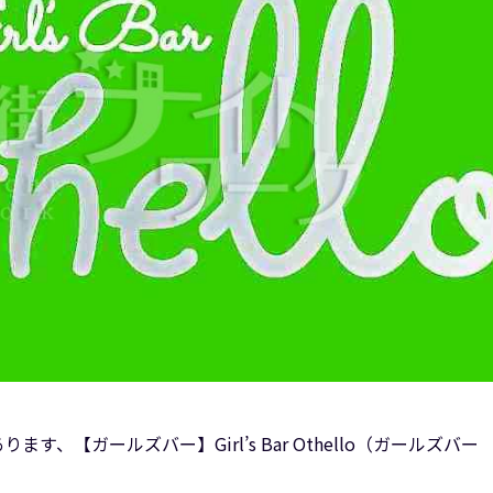
ます、【ガールズバー】Girl’s Bar Othello（ガールズバ