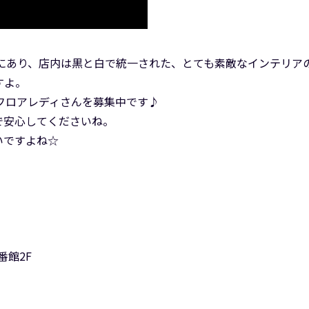
は倉敷にあり、店内は黒と白で統一された、とても素敵なインテリア
すよ。
は、フロアレディさんを募集中です♪
で安心してくださいね。
いですよね☆
番館2F