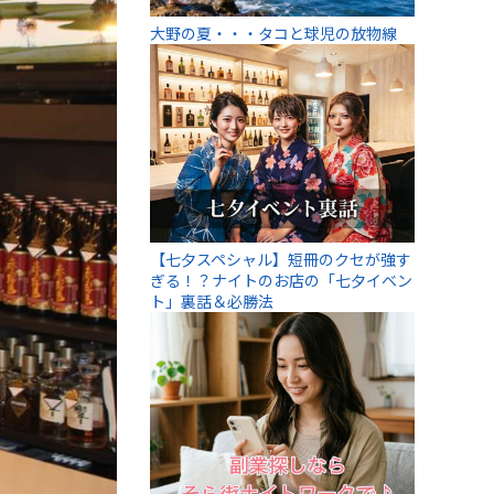
大野の夏・・・タコと球児の放物線
【七夕スペシャル】短冊のクセが強す
ぎる！？ナイトのお店の「七夕イベン
ト」裏話＆必勝法