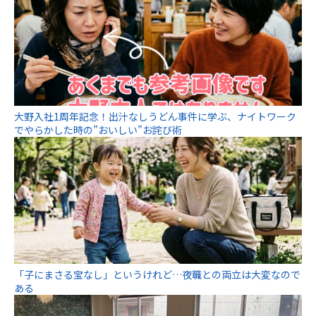
大野入社1周年記念！出汁なしうどん事件に学ぶ、ナイトワーク
でやらかした時の”おいしい”お詫び術
「子にまさる宝なし」というけれど…夜職との両立は大変なので
ある