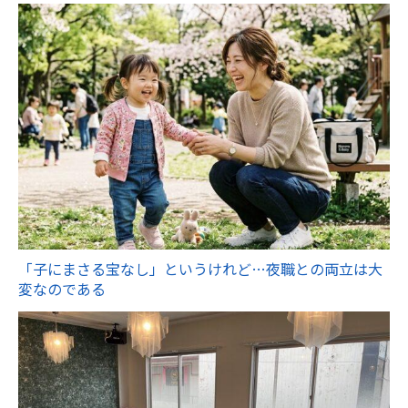
「子にまさる宝なし」というけれど…夜職との両立は大
変なのである