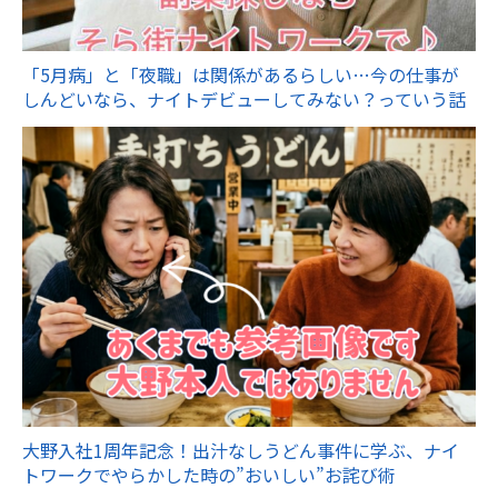
「5月病」と「夜職」は関係があるらしい…今の仕事が
しんどいなら、ナイトデビューしてみない？っていう話
大野入社1周年記念！出汁なしうどん事件に学ぶ、ナイ
トワークでやらかした時の”おいしい”お詫び術