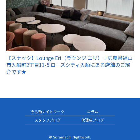
【スナック】Lounge Eri（ラウンジ エリ）：広島県福山
市入船町2丁目11-5 ローズシティ入船にある店舗のご紹
介です★
そら街ナイトワーク
コラム
スタッフブログ
代理店ブログ
© Soramachi Nightwork.