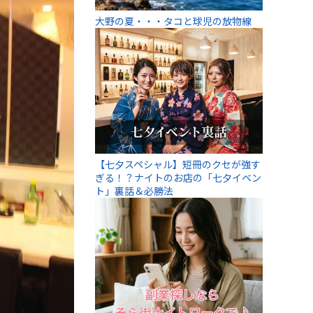
大野の夏・・・タコと球児の放物線
【七夕スペシャル】短冊のクセが強す
ぎる！？ナイトのお店の「七夕イベン
ト」裏話＆必勝法