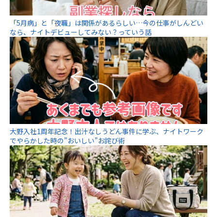
「5月病」と「夜職」は関係があるらしい…今の仕事がしんどい
なら、ナイトデビューしてみない？っていう話
大野入社1周年記念！出汁なしうどん事件に学ぶ、ナイトワーク
でやらかした時の”おいしい”お詫び術