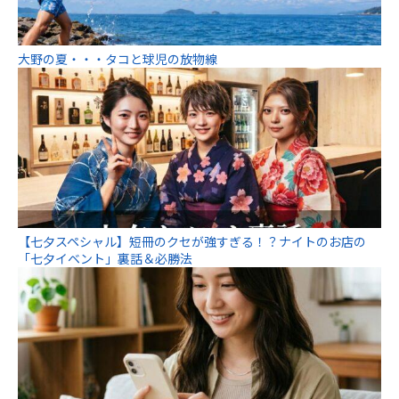
大野の夏・・・タコと球児の放物線
【七夕スペシャル】短冊のクセが強すぎる！？ナイトのお店の
「七夕イベント」裏話＆必勝法