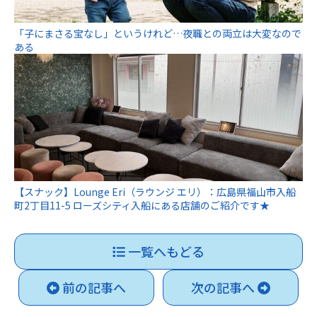
「子にまさる宝なし」というけれど…夜職との両立は大変なので
ある
【スナック】Lounge Eri（ラウンジ エリ）：広島県福山市入船
町2丁目11-5 ローズシティ入船にある店舗のご紹介です★
一覧へもどる
前の記事へ
次の記事へ