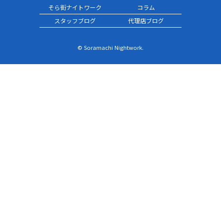
そら街ナイトワーク
コラム
スタッフブログ
代理店ブログ
© Soramachi Nightwork.