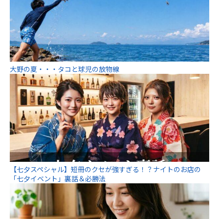
大野の夏・・・タコと球児の放物線
【七夕スペシャル】短冊のクセが強すぎる！？ナイトのお店の
「七夕イベント」裏話＆必勝法