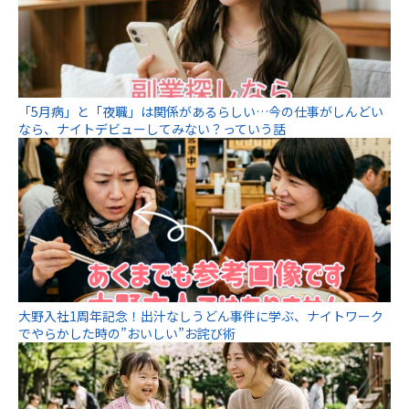
「5月病」と「夜職」は関係があるらしい…今の仕事がしんどい
なら、ナイトデビューしてみない？っていう話
大野入社1周年記念！出汁なしうどん事件に学ぶ、ナイトワーク
でやらかした時の”おいしい”お詫び術