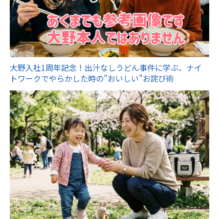
大野入社1周年記念！出汁なしうどん事件に学ぶ、ナイ
トワークでやらかした時の”おいしい”お詫び術