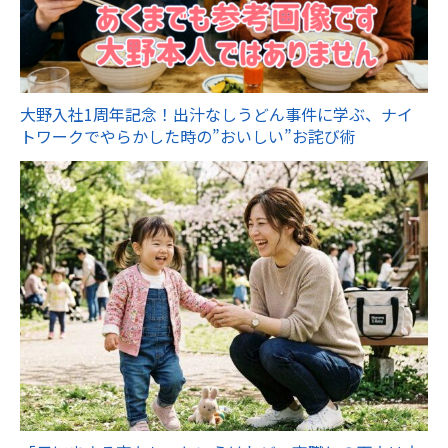
大野入社1周年記念！出汁なしうどん事件に学ぶ、ナイ
トワークでやらかした時の”おいしい”お詫び術