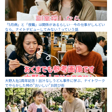
「5月病」と「夜職」は関係があるらしい…今の仕事がしんどい
なら、ナイトデビューしてみない？っていう話
大野入社1周年記念！出汁なしうどん事件に学ぶ、ナイトワーク
でやらかした時の”おいしい”お詫び術