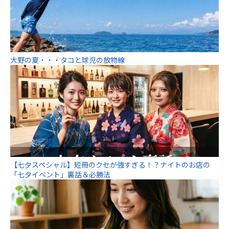
大野の夏・・・タコと球児の放物線
【七夕スペシャル】短冊のクセが強すぎる！？ナイトのお店の
「七夕イベント」裏話＆必勝法