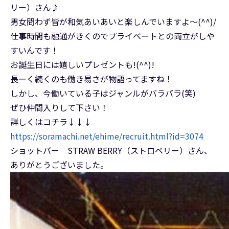
リー）さん♪
男女問わず皆が和気あいあいと楽しんでいますよ～(^^)/
仕事時間も融通がきくのでプライベートとの両立がしや
すいんです！
お誕生日には嬉しいプレゼントも!(^^)!
長ーく続くのも働き易さが物語ってますね！
しかし、今働いている子はジャンルがバラバラ(笑)
ぜひ仲間入りして下さい！
詳しくはコチラ↓↓↓
https://soramachi.net/ehime/recruit.html?id=3074
ショットバー STRAW BERRY（ストロベリー）さん、
ありがとうございました。