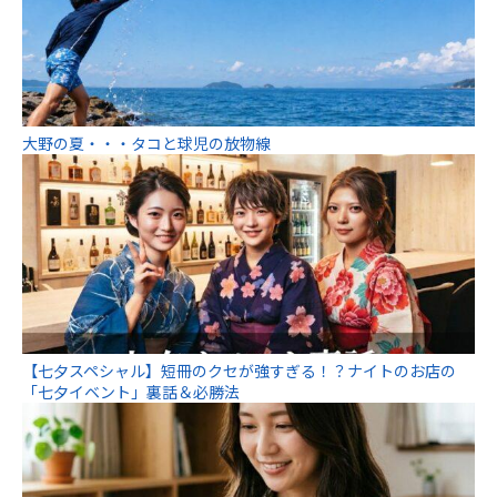
大野の夏・・・タコと球児の放物線
【七夕スペシャル】短冊のクセが強すぎる！？ナイトのお店の
「七夕イベント」裏話＆必勝法