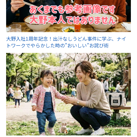
大野入社1周年記念！出汁なしうどん事件に学ぶ、ナイ
トワークでやらかした時の”おいしい”お詫び術