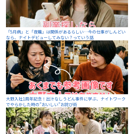
「5月病」と「夜職」は関係があるらしい…今の仕事がしんどい
なら、ナイトデビューしてみない？っていう話
大野入社1周年記念！出汁なしうどん事件に学ぶ、ナイトワーク
でやらかした時の”おいしい”お詫び術