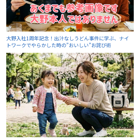
大野入社1周年記念！出汁なしうどん事件に学ぶ、ナイ
トワークでやらかした時の”おいしい”お詫び術