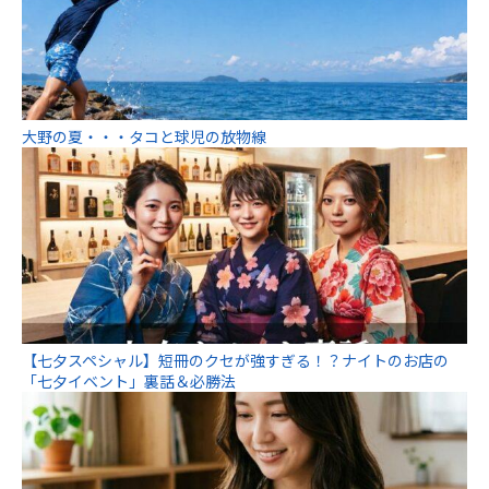
大野の夏・・・タコと球児の放物線
【七夕スペシャル】短冊のクセが強すぎる！？ナイトのお店の
「七夕イベント」裏話＆必勝法