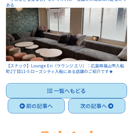
ある
【スナック】Lounge Eri（ラウンジ エリ）：広島県福山市入船
町2丁目11-5 ローズシティ入船にある店舗のご紹介です★
一覧へもどる
前の記事へ
次の記事へ