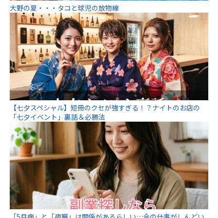
大野の夏・・・タコと球児の放物線
【七夕スペシャル】短冊のクセが強すぎる！？ナイトのお店の
「七夕イベント」裏話＆必勝法
「5月病」と「夜職」は関係があるらしい…今の仕事がしんどい