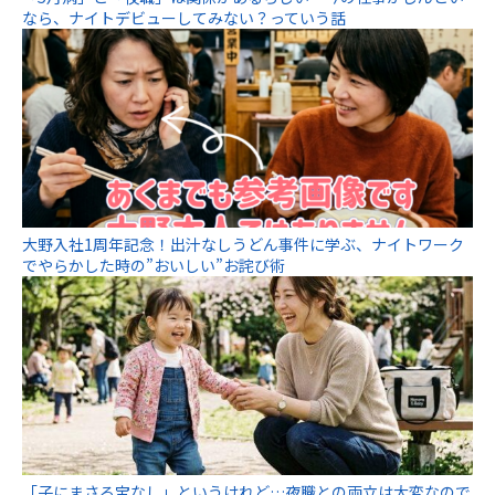
なら、ナイトデビューしてみない？っていう話
大野入社1周年記念！出汁なしうどん事件に学ぶ、ナイトワーク
でやらかした時の”おいしい”お詫び術
「子にまさる宝なし」というけれど…夜職との両立は大変なので