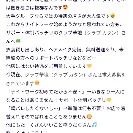
は働き易さは抜群なんです
大手グループならではの待遇の厚さが大人気です
これからナイトワーク始めようかなと思われてい方も、
サポート体制バッチリのクラブ華壇
さ
（クラブ カダン）
んへ
衣装貸し出しあり、ヘアメイク完備、無料送迎あり、未
経験の方へのサポートバッチリなどなど…
他店にはない待遇をご用意しています
今現在、
クラブ華壇（クラブ カダン）さんは求人募集を
されています
「ナイトワーク初めてだから不安…」→いきなり一人に
なることはありません
サポート体制バッチリ
「親バレしたくないし…」→準備は何も不要
お店で着
替えれるのでばれることもありません
他にもたーくさんいいこと盛りだくさん
詳しくはコチラ↓↓↓