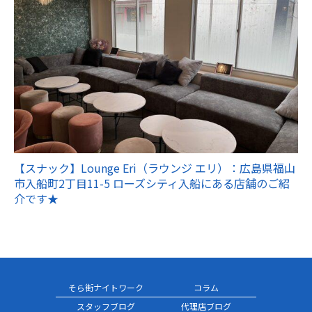
【スナック】Lounge Eri（ラウンジ エリ）：広島県福山
市入船町2丁目11-5 ローズシティ入船にある店舗のご紹
介です★
そら街ナイトワーク
コラム
スタッフブログ
代理店ブログ