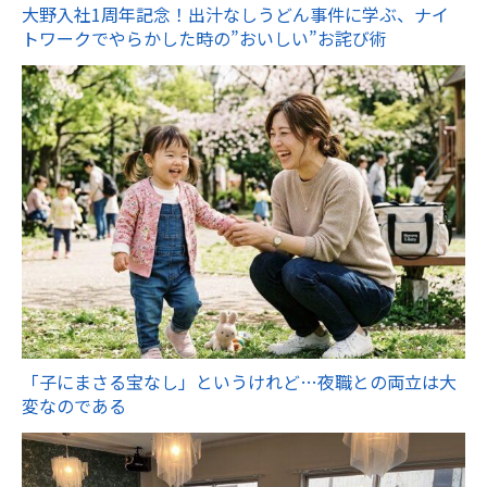
大野入社1周年記念！出汁なしうどん事件に学ぶ、ナイ
トワークでやらかした時の”おいしい”お詫び術
「子にまさる宝なし」というけれど…夜職との両立は大
変なのである