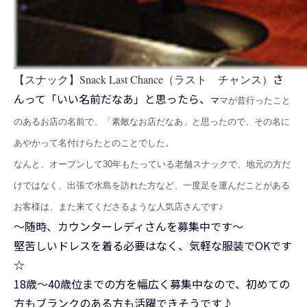
さ
【スナック】Snack Last Chance（ラスト チャンス）
んって「いい名前だなあ」と思ったら、
マ
マが昔行ったこと
のあるお店の名前で、「素敵なお店だなあ」と思ったので、その名に
あやかって名付けらたとのことでした。
なんと、オープンして30年もたっている老舗スナックで、地元の方だ
けではなく、出張で水島を訪れた方など、一度足を運んだことがある
お客様は、また来てくださるような人気店さんです♪
～随時、カウンターレディさんを募集中です～
堅苦しいドレスを着る必要はなく、気軽な服装でOKです
☆
18歳～40歳位までの方を幅広く募集中なので、初めての
方もブランクのある方も活躍できそうです♪