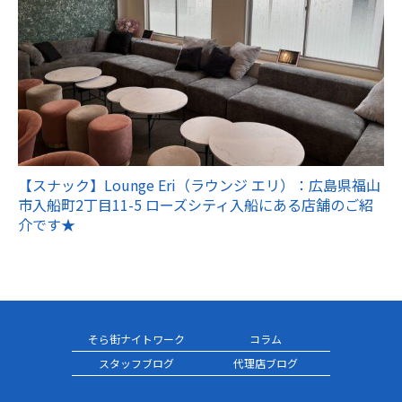
【スナック】Lounge Eri（ラウンジ エリ）：広島県福山
市入船町2丁目11-5 ローズシティ入船にある店舗のご紹
介です★
そら街ナイトワーク
コラム
スタッフブログ
代理店ブログ