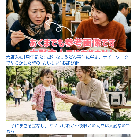
大野入社1周年記念！出汁なしうどん事件に学ぶ、ナイトワーク
でやらかした時の”おいしい”お詫び術
「子にまさる宝なし」というけれど…夜職との両立は大変なので
ある