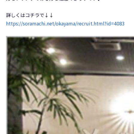
詳しくはコチラで↓↓
https://soramachi.net/okayama/recruit.html?id=4083