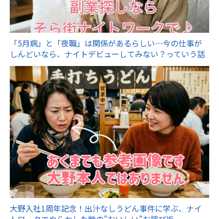
「5月病」と「夜職」は関係があるらしい…今の仕事が
しんどいなら、ナイトデビューしてみない？っていう話
大野入社1周年記念！出汁なしうどん事件に学ぶ、ナイ
トワークでやらかした時の”おいしい”お詫び術