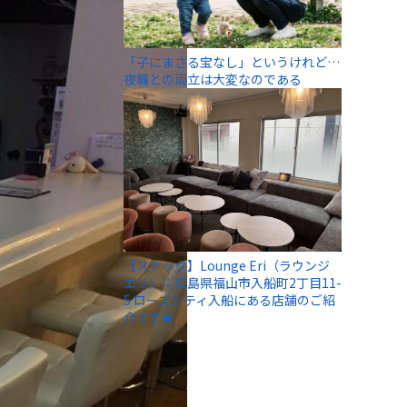
「子にまさる宝なし」というけれど…
夜職との両立は大変なのである
【スナック】Lounge Eri（ラウンジ
エリ）：広島県福山市入船町2丁目11-
5 ローズシティ入船にある店舗のご紹
介です★