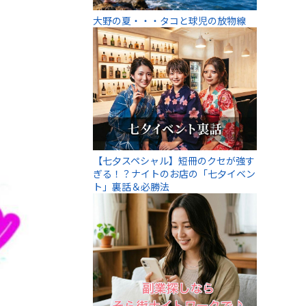
大野の夏・・・タコと球児の放物線
【七夕スペシャル】短冊のクセが強す
ぎる！？ナイトのお店の「七夕イベン
ト」裏話＆必勝法