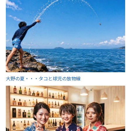
大野の夏・・・タコと球児の放物線