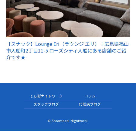
【スナック】Lounge Eri（ラウンジ エリ）：広島県福山
市入船町2丁目11-5 ローズシティ入船にある店舗のご紹
介です★
そら街ナイトワーク
コラム
スタッフブログ
代理店ブログ
© Soramachi Nightwork.