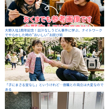
大野入社1周年記念！出汁なしうどん事件に学ぶ、ナイトワーク
でやらかした時の”おいしい”お詫び術
「子にまさる宝なし」というけれど…夜職との両立は大変なので
ある