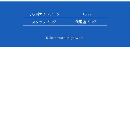
そら街ナイトワーク
コラム
スタッフブログ
代理店ブログ
© Soramachi Nightwork.