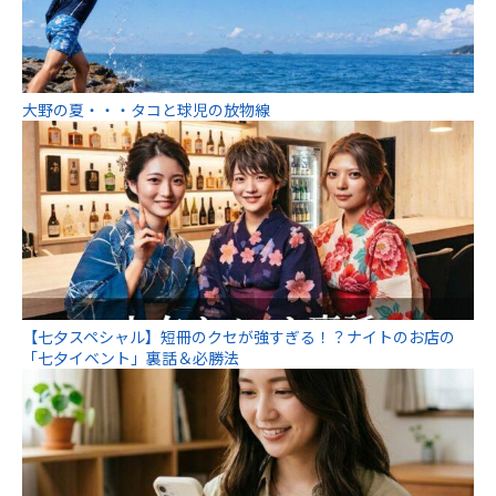
大野の夏・・・タコと球児の放物線
【七夕スペシャル】短冊のクセが強すぎる！？ナイトのお店の
「七夕イベント」裏話＆必勝法