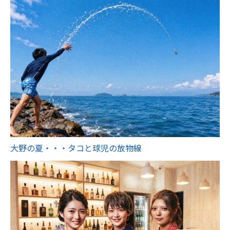
大野の夏・・・タコと球児の放物線