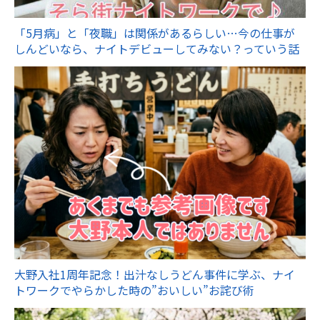
「5月病」と「夜職」は関係があるらしい…今の仕事が
しんどいなら、ナイトデビューしてみない？っていう話
大野入社1周年記念！出汁なしうどん事件に学ぶ、ナイ
トワークでやらかした時の”おいしい”お詫び術