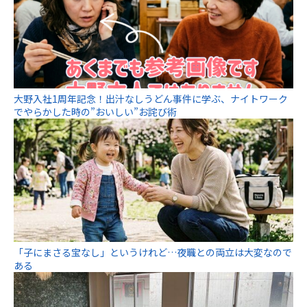
大野入社1周年記念！出汁なしうどん事件に学ぶ、ナイトワーク
でやらかした時の”おいしい”お詫び術
「子にまさる宝なし」というけれど…夜職との両立は大変なので
ある