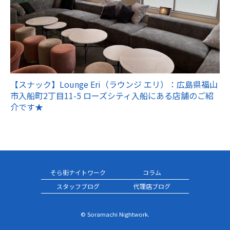
【スナック】Lounge Eri（ラウンジ エリ）：広島県福山
市入船町2丁目11-5 ローズシティ入船にある店舗のご紹
介です★
そら街ナイトワーク
コラム
スタッフブログ
代理店ブログ
© Soramachi Nightwork.