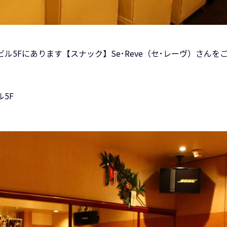
ル5Fにあります【スナック】Se･Reve（セ･レーヴ）さんを
5F