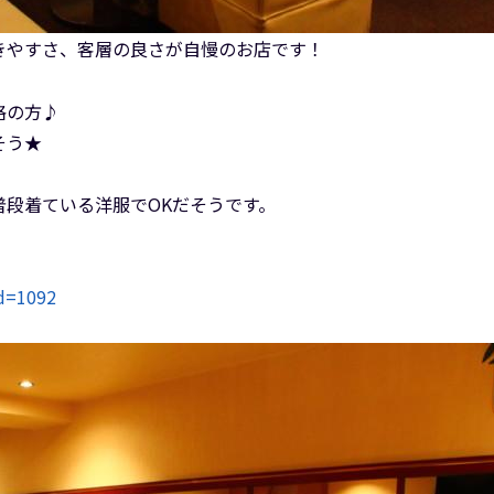
きやすさ、客層の良さが自慢のお店です！
。
格の方♪
そう★
段着ている洋服でOKだそうです。
id=1092