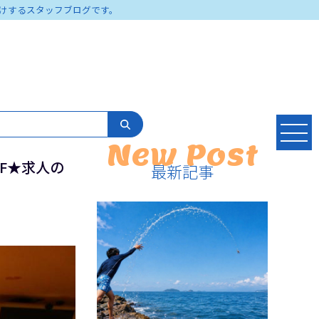
けするスタッフブログです。
New Post
5F★求人の
最新記事