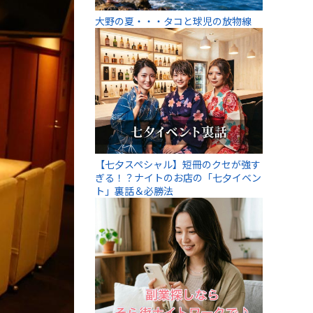
大野の夏・・・タコと球児の放物線
【七夕スペシャル】短冊のクセが強す
ぎる！？ナイトのお店の「七夕イベン
ト」裏話＆必勝法