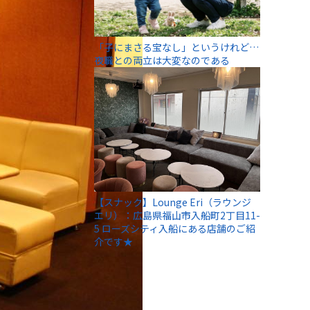
「子にまさる宝なし」というけれど…
夜職との両立は大変なのである
【スナック】Lounge Eri（ラウンジ
エリ）：広島県福山市入船町2丁目11-
5 ローズシティ入船にある店舗のご紹
介です★