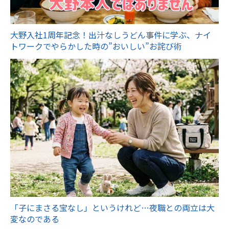
大野入社1周年記念！出汁なしうどん事件に学ぶ、ナイ
トワークでやらかした時の”おいしい”お詫び術
「子にまさる宝なし」というけれど…夜職との両立は大
変なのである