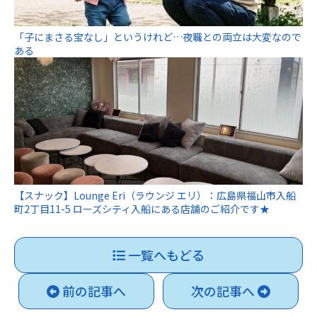
「子にまさる宝なし」というけれど…夜職との両立は大変なので
ある
【スナック】Lounge Eri（ラウンジ エリ）：広島県福山市入船
町2丁目11-5 ローズシティ入船にある店舗のご紹介です★
一覧へもどる
前の記事へ
次の記事へ