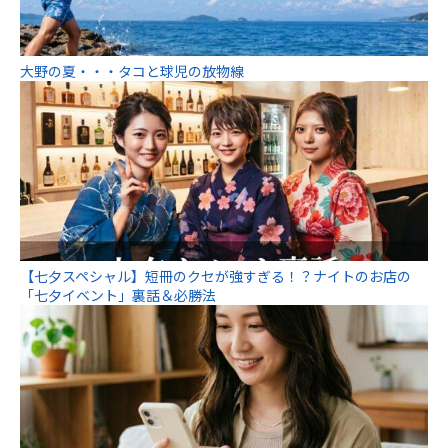
大野の夏・・・タコと球児の放物線
【七夕スペシャル】短冊のクセが強すぎる！？ナイトのお店の
「七夕イベント」裏話＆必勝法