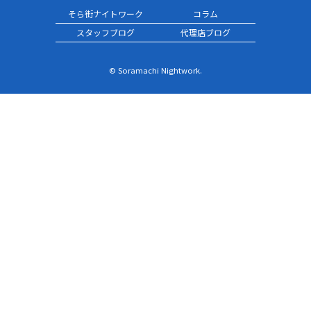
そら街ナイトワーク
コラム
スタッフブログ
代理店ブログ
© Soramachi Nightwork.