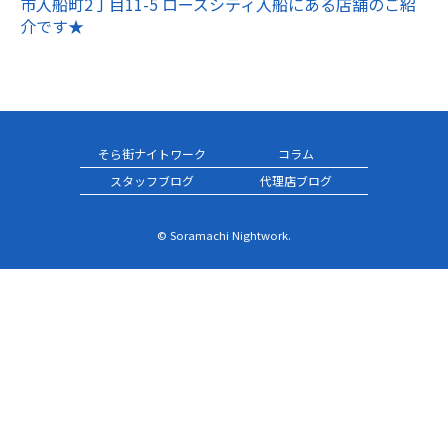
市入船町2丁目11-5 ローズシティ入船にある店舗のご紹
介です★
そら街ナイトワーク
コラム
スタッフブログ
代理店ブログ
© Soramachi Nightwork.