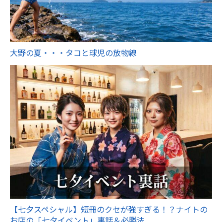
大野の夏・・・タコと球児の放物線
【七夕スペシャル】短冊のクセが強すぎる！？ナイトの
お店の「七夕イベント」裏話＆必勝法