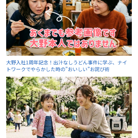
大野入社1周年記念！出汁なしうどん事件に学ぶ、ナイ
トワークでやらかした時の”おいしい”お詫び術