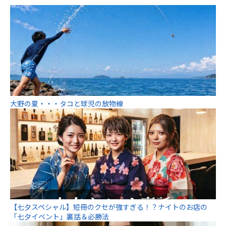
大野の夏・・・タコと球児の放物線
【七夕スペシャル】短冊のクセが強すぎる！？ナイトのお店の
「七夕イベント」裏話＆必勝法