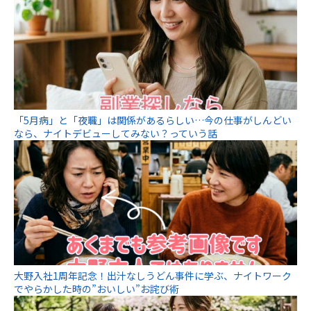
「5月病」と「夜職」は関係があるらしい…今の仕事がしんどい
なら、ナイトデビューしてみない？っていう話
大野入社1周年記念！出汁なしうどん事件に学ぶ、ナイトワーク
でやらかした時の”おいしい”お詫び術