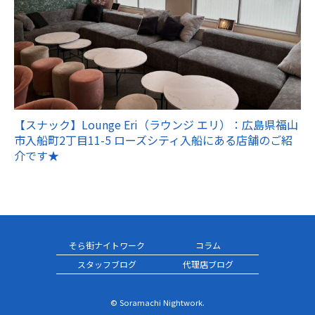
【スナック】Lounge Eri（ラウンジ エリ）：広島県福山
市入船町2丁目11-5 ローズシティ入船にある店舗のご紹
介です★
そら街ナイトワーク
コラム
スタッフブログ
代理店ブログ
© Soramachi Nightwork.