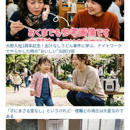
大野入社1周年記念！出汁なしうどん事件に学ぶ、ナイトワーク
でやらかした時の”おいしい”お詫び術
「子にまさる宝なし」というけれど…夜職との両立は大変なので
ある