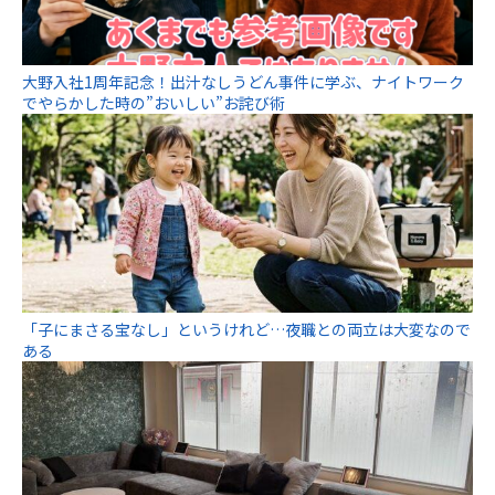
大野入社1周年記念！出汁なしうどん事件に学ぶ、ナイトワーク
でやらかした時の”おいしい”お詫び術
「子にまさる宝なし」というけれど…夜職との両立は大変なので
ある