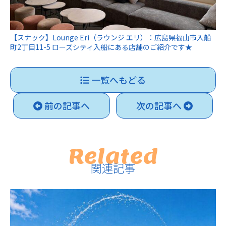
【スナック】Lounge Eri（ラウンジ エリ）：広島県福山市入船
町2丁目11-5 ローズシティ入船にある店舗のご紹介です★
一覧へもどる
前の記事へ
次の記事へ
Related
関連記事