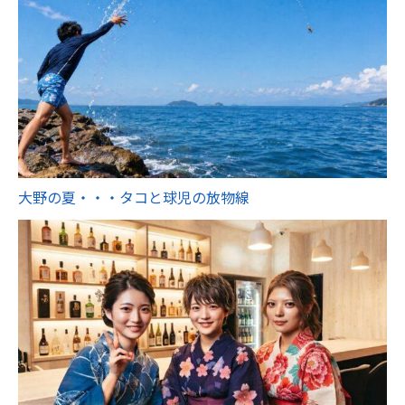
大野の夏・・・タコと球児の放物線