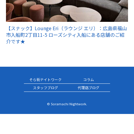
【スナック】Lounge Eri（ラウンジ エリ）：広島県福山
市入船町2丁目11-5 ローズシティ入船にある店舗のご紹
介です★
そら街ナイトワーク
コラム
スタッフブログ
代理店ブログ
© Soramachi Nightwork.