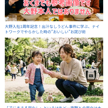
大野入社1周年記念！出汁なしうどん事件に学ぶ、ナイ
トワークでやらかした時の”おいしい”お詫び術
「子にまさる宝なし」というけれど…夜職との両立は大