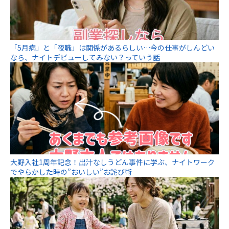
「5月病」と「夜職」は関係があるらしい…今の仕事がしんどい
なら、ナイトデビューしてみない？っていう話
大野入社1周年記念！出汁なしうどん事件に学ぶ、ナイトワーク
でやらかした時の”おいしい”お詫び術