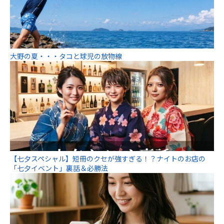
大野の夏・・・タコと球児の放物線
【七夕スペシャル】短冊のクセが強すぎる！？ナイトのお店の
「七夕イベント」裏話＆必勝法