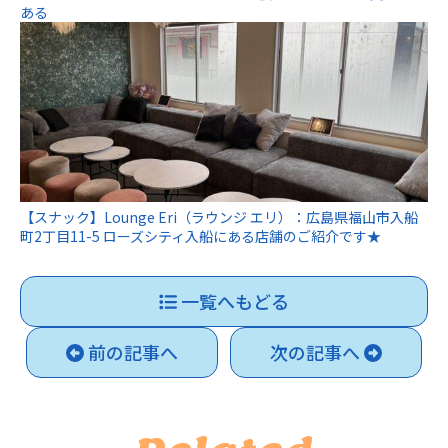
ある
【スナック】Lounge Eri（ラウンジ エリ）：広島県福山市入船
町2丁目11-5 ローズシティ入船にある店舗のご紹介です★
一覧へもどる
前の記事へ
次の記事へ