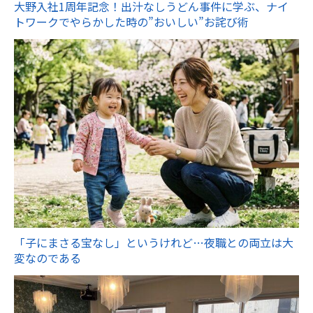
大野入社1周年記念！出汁なしうどん事件に学ぶ、ナイ
トワークでやらかした時の”おいしい”お詫び術
「子にまさる宝なし」というけれど…夜職との両立は大
変なのである