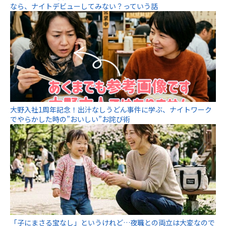
なら、ナイトデビューしてみない？っていう話
大野入社1周年記念！出汁なしうどん事件に学ぶ、ナイトワーク
でやらかした時の”おいしい”お詫び術
「子にまさる宝なし」というけれど…夜職との両立は大変なので