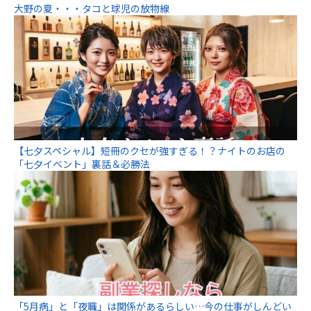
大野の夏・・・タコと球児の放物線
【七夕スペシャル】短冊のクセが強すぎる！？ナイトのお店の
「七夕イベント」裏話＆必勝法
「5月病」と「夜職」は関係があるらしい…今の仕事がしんどい