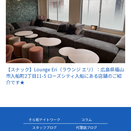
【スナック】Lounge Eri（ラウンジ エリ）：広島県福山
市入船町2丁目11-5 ローズシティ入船にある店舗のご紹
介です★
そら街ナイトワーク
コラム
スタッフブログ
代理店ブログ