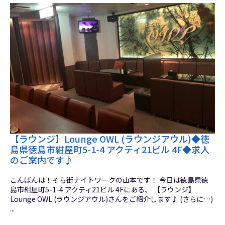
【ラウンジ】Lounge OWL (ラウンジアウル)◆徳
島県徳島市紺屋町5-1-4 アクティ21ビル 4F◆求人
のご案内です♪
こんばんは！そら街ナイトワークの山本です！ 今日は徳島県徳
島市紺屋町5-1-4 アクティ21ビル 4Fにある、 【ラウンジ】
Lounge OWL (ラウンジアウル)さんをご紹介します♪ (さらに…)
...