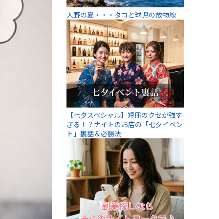
大野の夏・・・タコと球児の放物線
【七夕スペシャル】短冊のクセが強す
ぎる！？ナイトのお店の「七夕イベン
ト」裏話＆必勝法