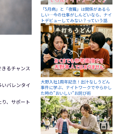
「5月病」と「夜職」は関係があるら
しい…今の仕事がしんどいなら、ナイ
トデビューしてみない？っていう話
。
できるチャンス
大野入社1周年記念！出汁なしうどん
多いバレンタイ
事件に学ぶ、ナイトワークでやらかし
た時の”おいしい”お詫び術
たり、サポート
♪