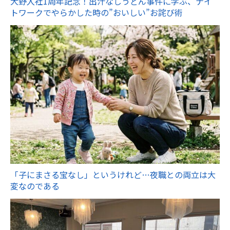
大野入社1周年記念！出汁なしうどん事件に学ぶ、ナイ
トワークでやらかした時の”おいしい”お詫び術
「子にまさる宝なし」というけれど…夜職との両立は大
変なのである