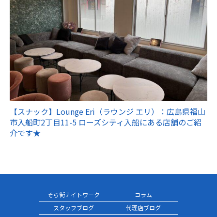
【スナック】Lounge Eri（ラウンジ エリ）：広島県福山
市入船町2丁目11-5 ローズシティ入船にある店舗のご紹
介です★
そら街ナイトワーク
コラム
スタッフブログ
代理店ブログ