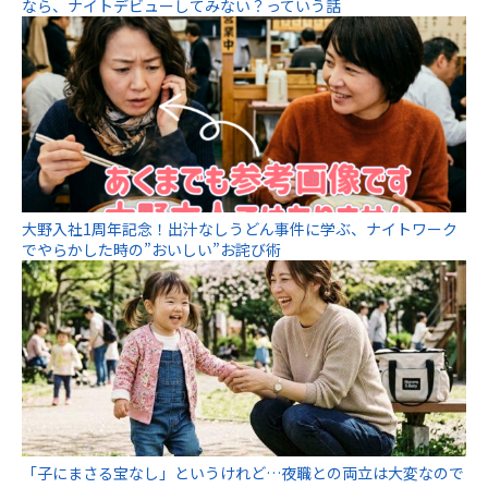
なら、ナイトデビューしてみない？っていう話
大野入社1周年記念！出汁なしうどん事件に学ぶ、ナイトワーク
でやらかした時の”おいしい”お詫び術
「子にまさる宝なし」というけれど…夜職との両立は大変なので