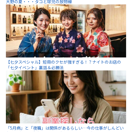
大野の夏・・・タコと球児の放物線
【七夕スペシャル】短冊のクセが強すぎる！？ナイトのお店の
「七夕イベント」裏話＆必勝法
「5月病」と「夜職」は関係があるらしい…今の仕事がしんどい