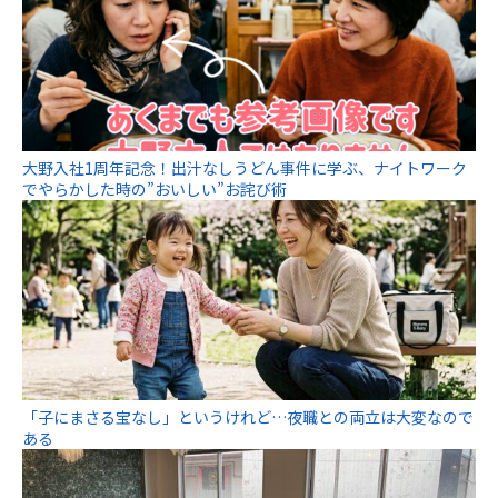
大野入社1周年記念！出汁なしうどん事件に学ぶ、ナイトワーク
でやらかした時の”おいしい”お詫び術
「子にまさる宝なし」というけれど…夜職との両立は大変なので
ある