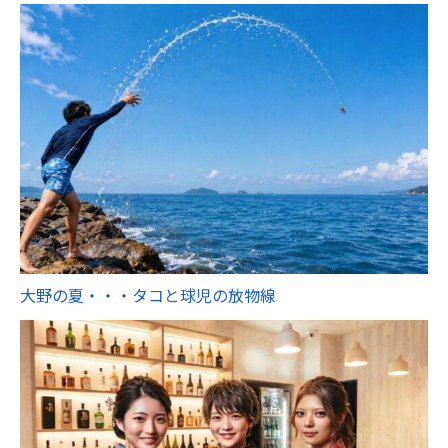
大野の夏・・・タコと球児の放物線