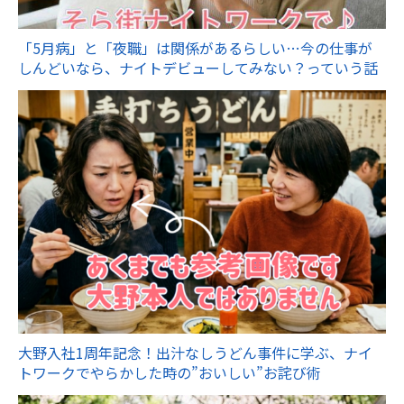
「5月病」と「夜職」は関係があるらしい…今の仕事が
しんどいなら、ナイトデビューしてみない？っていう話
大野入社1周年記念！出汁なしうどん事件に学ぶ、ナイ
トワークでやらかした時の”おいしい”お詫び術