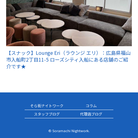
【スナック】Lounge Eri（ラウンジ エリ）：広島県福山
市入船町2丁目11-5 ローズシティ入船にある店舗のご紹
介です★
そら街ナイトワーク
コラム
スタッフブログ
代理店ブログ
© Soramachi Nightwork.