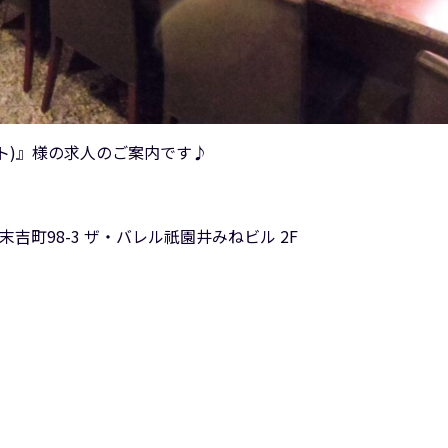
アルト)』様の求人のご案内です♪
末吉町98-3 ザ・バレル祇園井みねビル 2F