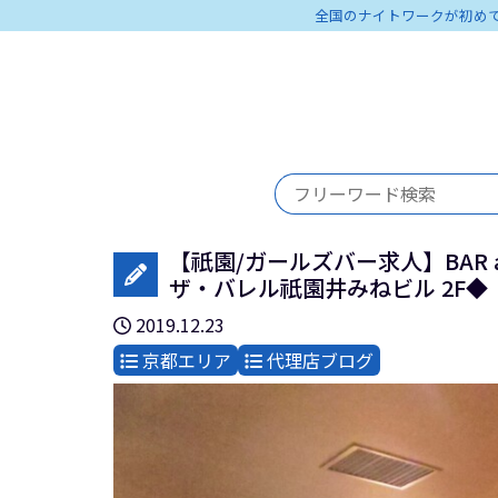
全国のナイトワークが初め
【祇園/ガールズバー求人】BAR a
ザ・バレル祇園井みねビル 2F◆
2019.12.23
京都エリア
代理店ブログ