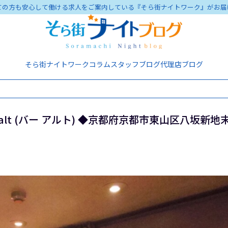
ての方も安心して働ける求人をご案内している『そら街ナイトワーク』がお届
そら街ナイトワーク
コラム
スタッフブログ
代理店ブログ
lt (バー アルト) ◆京都府京都市東山区八坂新地末