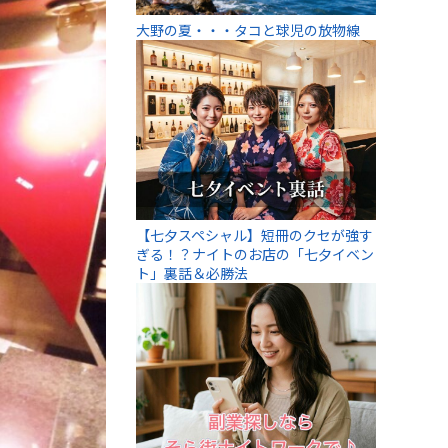
大野の夏・・・タコと球児の放物線
【七夕スペシャル】短冊のクセが強す
ぎる！？ナイトのお店の「七夕イベン
ト」裏話＆必勝法