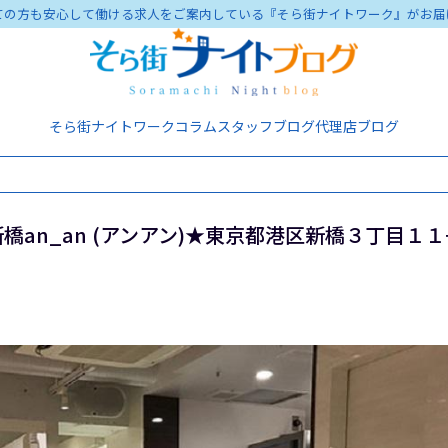
ての方も安心して働ける求人をご案内している『そら街ナイトワーク』がお届
そら街ナイトワーク
コラム
スタッフブログ
代理店ブログ
n_an (アンアン)★東京都港区新橋３丁目１１−２
♪