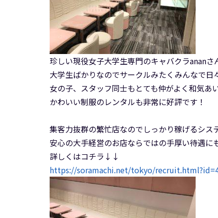
珍しい現役女子大学生専門のキャバクラananさ
大学生ばかりなのでサークルみたくみんなで日々盛
女の子、スタッフ同士もとても仲がよく和気あ
かわいい制服のレンタルも非常に好評です！
集客力抜群の繁忙店なのでしっかり稼げるシス
安心の大手経営のお店ならではの手厚い待遇にも注
詳しくはコチラ↓↓
https://soramachi.net/tokyo/recruit.html?id=