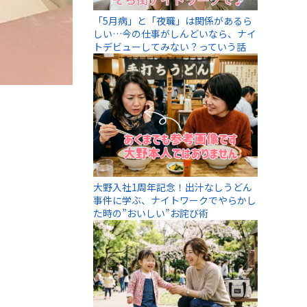
「5月病」と「夜職」は関係があるら
しい…今の仕事がしんどいなら、ナイ
トデビューしてみない？っていう話
大野入社1周年記念！出汁なしうどん
事件に学ぶ、ナイトワークでやらかし
た時の”おいしい”お詫び術