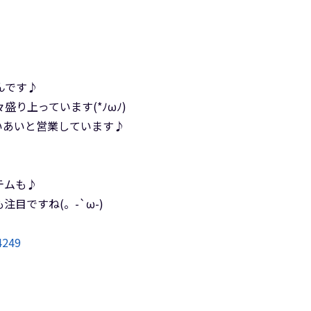
んです♪
り上っています(*ﾉωﾉ)
いあいと営業しています♪
テムも♪
目ですね(。-`ω-)
4249