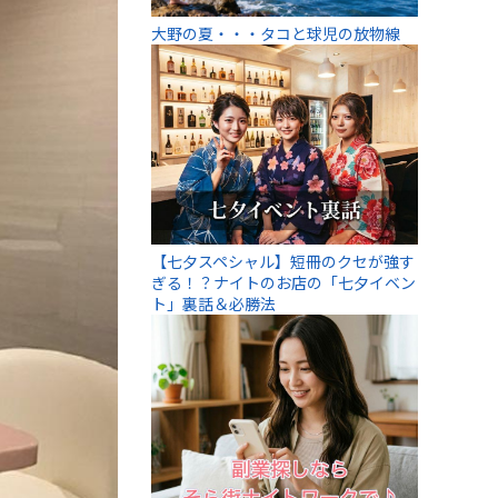
大野の夏・・・タコと球児の放物線
【七夕スペシャル】短冊のクセが強す
ぎる！？ナイトのお店の「七夕イベン
ト」裏話＆必勝法