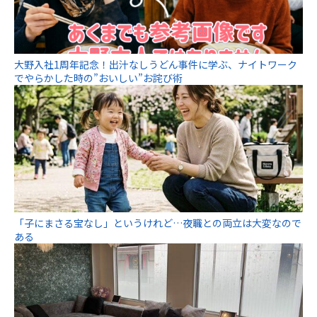
大野入社1周年記念！出汁なしうどん事件に学ぶ、ナイトワーク
でやらかした時の”おいしい”お詫び術
「子にまさる宝なし」というけれど…夜職との両立は大変なので
ある