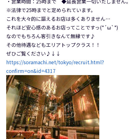
・営業時間：25時まで ◆延長営業一切いたしません。
※法律で25時までと定められています。
これを大々的に謳えるお店は多くありません…
それほど安心感のあるお店ってことですっ(*´ω`*)
なのでもちろん客引きなんて無縁です♪
その他待遇などもエリアトップクラス！！
ぜひご覧ください♪↓↓
https://soramachi.net/tokyo/recruit.html?
confirm=on&id=4317