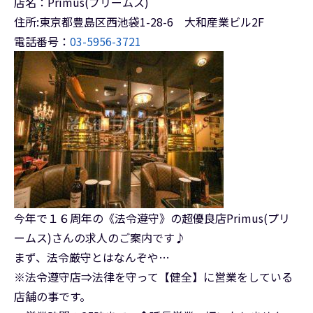
店名：Primus(プリームス)
住所:東京都豊島区西池袋1-28-6 大和産業ビル2F
電話番号：
03-5956-3721
今年で１６周年の《法令遵守》の超優良店Primus(プリ
ームス)さんの求人のご案内です♪
まず、法令厳守とはなんぞや…
※法令遵守店⇒法律を守って【健全】に営業をしている
店舗の事です。