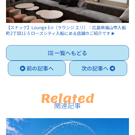
【スナック】Lounge Eri（ラウンジ エリ）：広島県福山市入船
町2丁目11-5 ローズシティ入船にある店舗のご紹介です★
一覧へもどる
前の記事へ
次の記事へ
Related
関連記事