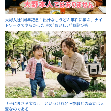
大野入社1周年記念！出汁なしうどん事件に学ぶ、ナイ
トワークでやらかした時の”おいしい”お詫び術
「子にまさる宝なし」というけれど…夜職との両立は大
変なのである