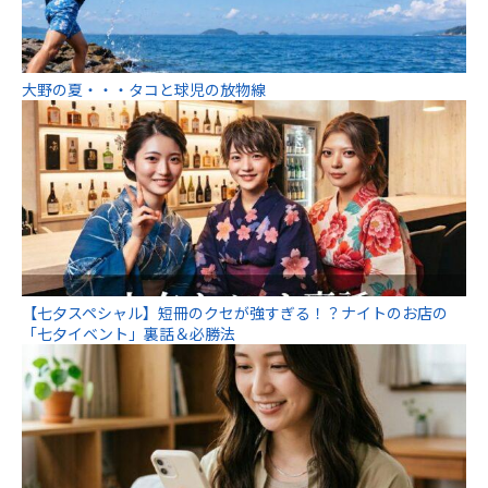
大野の夏・・・タコと球児の放物線
【七夕スペシャル】短冊のクセが強すぎる！？ナイトのお店の
「七夕イベント」裏話＆必勝法