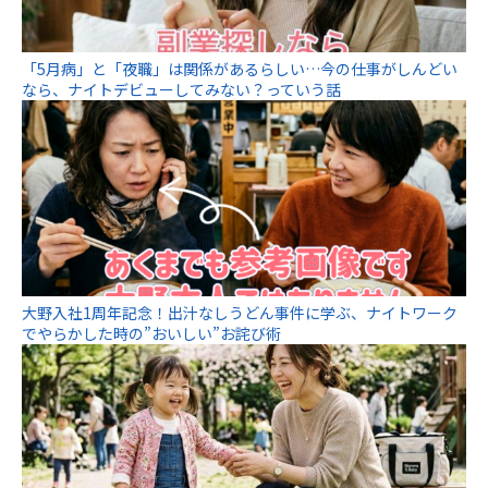
「5月病」と「夜職」は関係があるらしい…今の仕事がしんどい
なら、ナイトデビューしてみない？っていう話
大野入社1周年記念！出汁なしうどん事件に学ぶ、ナイトワーク
でやらかした時の”おいしい”お詫び術