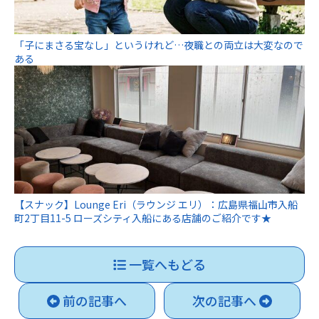
「子にまさる宝なし」というけれど…夜職との両立は大変なので
ある
【スナック】Lounge Eri（ラウンジ エリ）：広島県福山市入船
町2丁目11-5 ローズシティ入船にある店舗のご紹介です★
一覧へもどる
前の記事へ
次の記事へ