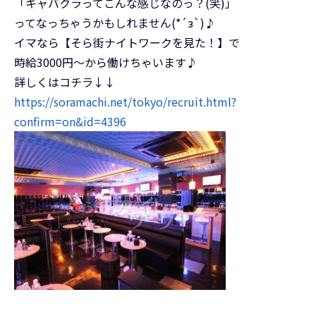
「キャバクラってこんな感じなのっ？(笑)」
ってなっちゃうかもしれません(*´з`)♪
イマなら【そら街ナイトワークを見た！】で
時給3000円～から働けちゃいます♪
詳しくはコチラ↓↓
https://soramachi.net/tokyo/recruit.html?
confirm=on&id=4396