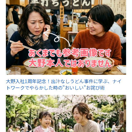
大野入社1周年記念！出汁なしうどん事件に学ぶ、ナイ
トワークでやらかした時の”おいしい”お詫び術