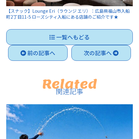
【スナック】Lounge Eri（ラウンジ エリ）：広島県福山市入船
町2丁目11-5 ローズシティ入船にある店舗のご紹介です★
一覧へもどる
前の記事へ
次の記事へ
Related
関連記事