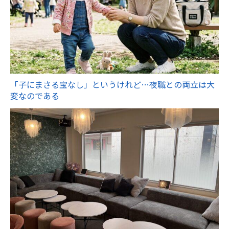
「子にまさる宝なし」というけれど…夜職との両立は大
変なのである