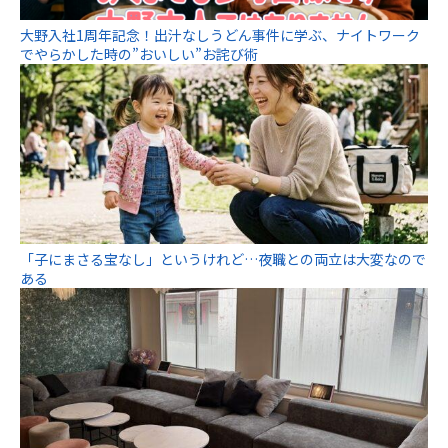
大野入社1周年記念！出汁なしうどん事件に学ぶ、ナイトワーク
でやらかした時の”おいしい”お詫び術
「子にまさる宝なし」というけれど…夜職との両立は大変なので
ある