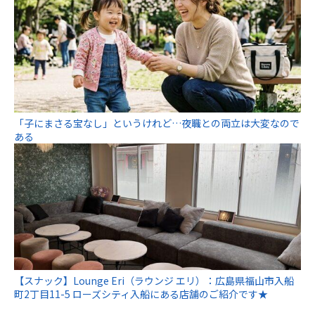
「子にまさる宝なし」というけれど…夜職との両立は大変なので
ある
【スナック】Lounge Eri（ラウンジ エリ）：広島県福山市入船
町2丁目11-5 ローズシティ入船にある店舗のご紹介です★