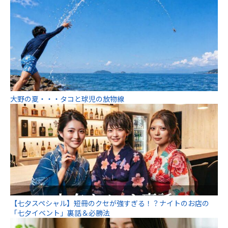
大野の夏・・・タコと球児の放物線
【七夕スペシャル】短冊のクセが強すぎる！？ナイトのお店の
「七夕イベント」裏話＆必勝法