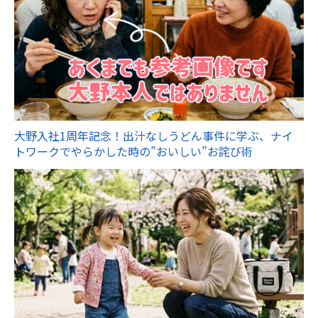
大野入社1周年記念！出汁なしうどん事件に学ぶ、ナイ
トワークでやらかした時の”おいしい”お詫び術