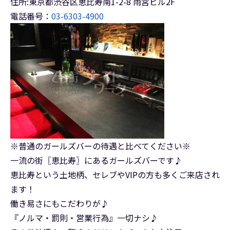
住所:東京都渋谷区恵比寿南1-2-8 雨宮ビル2F
電話番号：
03-6303-4900
※普通のガールズバーの待遇と比べてください※
一流の街〖恵比寿〗にあるガールズバーです♪
恵比寿という土地柄、セレブやVIPの方も多くご来店され
ます！
働き易さにもこだわりが♪
『ノルマ・罰則・営業行為』一切ナシ♪