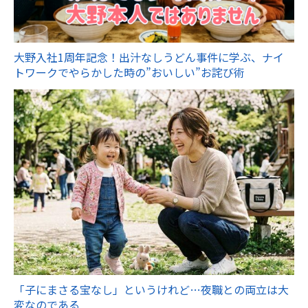
大野入社1周年記念！出汁なしうどん事件に学ぶ、ナイ
トワークでやらかした時の”おいしい”お詫び術
「子にまさる宝なし」というけれど…夜職との両立は大
変なのである