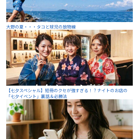
大野の夏・・・タコと球児の放物線
【七夕スペシャル】短冊のクセが強すぎる！？ナイトのお店の
「七夕イベント」裏話＆必勝法