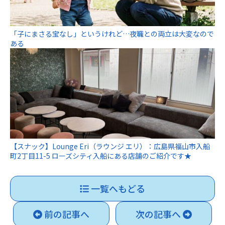
「子にまさる宝なし」というけれど…夜職との両立は大変なので
ある
【スナック】Lounge Eri（ラウンジ エリ）：広島県福山市入船
町2丁目11-5 ローズシティ入船にある店舗のご紹介です★
一覧へもどる
前の記事へ
次の記事へ