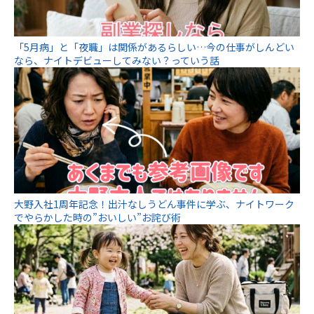
「5月病」と「夜職」は関係があるらしい…今の仕事がしんどい
なら、ナイトデビューしてみない？っていう話
大野入社1周年記念！出汁なしうどん事件に学ぶ、ナイトワーク
でやらかした時の”おいしい”お詫び術