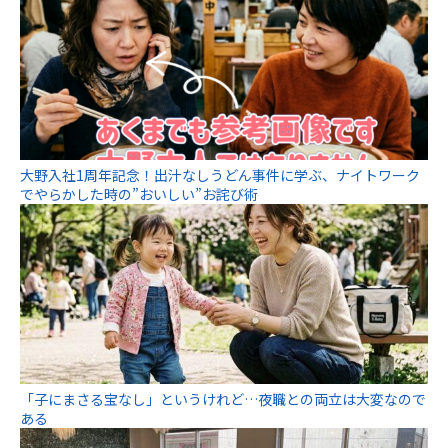
大野入社1周年記念！出汁なしうどん事件に学ぶ、ナイトワーク
でやらかした時の”おいしい”お詫び術
「子にまさる宝なし」というけれど…夜職との両立は大変なので
ある