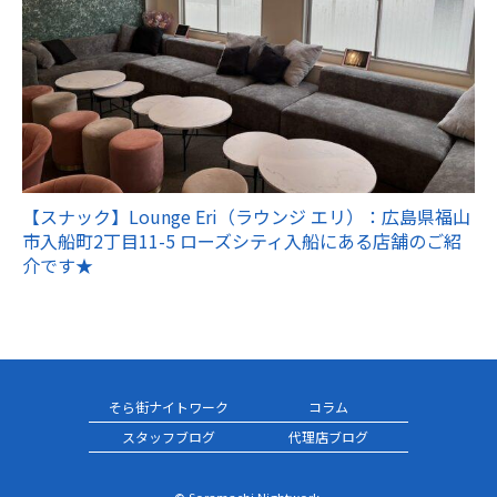
【スナック】Lounge Eri（ラウンジ エリ）：広島県福山
市入船町2丁目11-5 ローズシティ入船にある店舗のご紹
介です★
そら街ナイトワーク
コラム
スタッフブログ
代理店ブログ