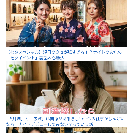
【七夕スペシャル】短冊のクセが強すぎる！？ナイトのお店の
「七夕イベント」裏話＆必勝法
「5月病」と「夜職」は関係があるらしい…今の仕事がしんどい
なら、ナイトデビューしてみない？っていう話