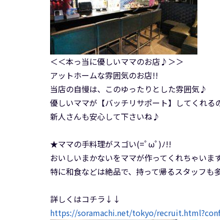
＜＜本っ当に優しいママのお店♪＞＞
アットホームな雰囲気のお店!!
当店の自慢は、このゆったりとした雰囲気♪
優しいママが【バッチリサポート】してくれる
新人さんも安心して下さいね♪
★ママの手料理がスゴい(=ﾟωﾟ)ﾉ!!
おいしいまかないをママが作ってくれちゃいま
特に和食などは絶品で、持って帰るスタッフも多
詳しくはコチラ↓↓
https://soramachi.net/tokyo/recruit.html?co