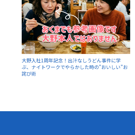
大野入社1周年記念！出汁なしうどん事件に学
ぶ、ナイトワークでやらかした時の”おいしい”お
詫び術