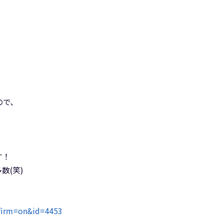
ので、
す！
数(笑)
nfirm=on&id=4453