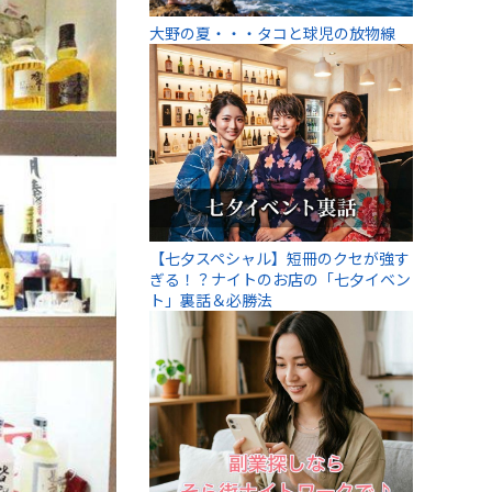
大野の夏・・・タコと球児の放物線
【七夕スペシャル】短冊のクセが強す
ぎる！？ナイトのお店の「七夕イベン
ト」裏話＆必勝法