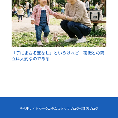
「子にまさる宝なし」というけれど…夜職との両
立は大変なのである
そら街ナイトワーク
コラム
スタッフブログ
代理店ブログ