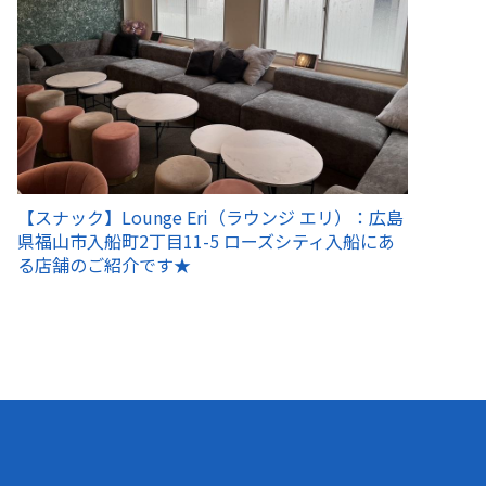
【スナック】Lounge Eri（ラウンジ エリ）：広島
県福山市入船町2丁目11-5 ローズシティ入船にあ
る店舗のご紹介です★