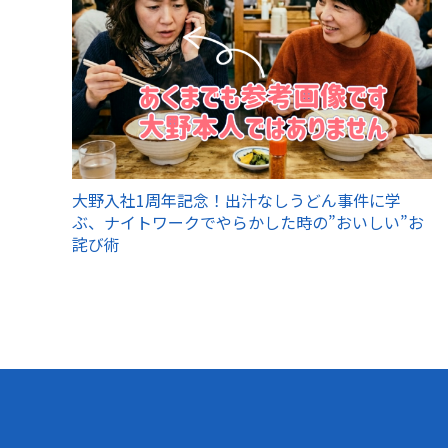
大野入社1周年記念！出汁なしうどん事件に学
ぶ、ナイトワークでやらかした時の”おいしい”お
詫び術