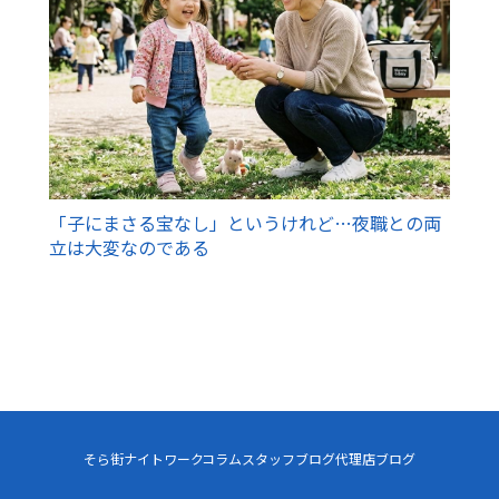
「子にまさる宝なし」というけれど…夜職との両
立は大変なのである
そら街ナイトワーク
コラム
スタッフブログ
代理店ブログ