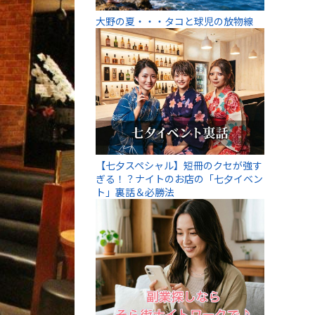
大野の夏・・・タコと球児の放物線
【七夕スペシャル】短冊のクセが強す
ぎる！？ナイトのお店の「七夕イベン
ト」裏話＆必勝法