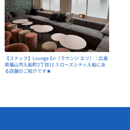
【スナック】Lounge Eri（ラウンジ エリ）：広島
県福山市入船町2丁目11-5 ローズシティ入船にあ
る店舗のご紹介です★