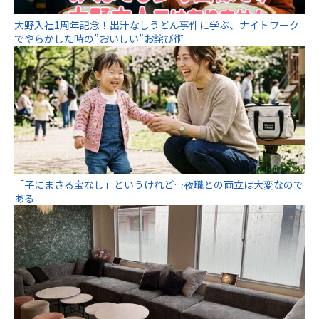
大野入社1周年記念！出汁なしうどん事件に学ぶ、ナイトワーク
でやらかした時の”おいしい”お詫び術
「子にまさる宝なし」というけれど…夜職との両立は大変なので
ある