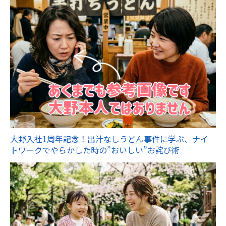
大野入社1周年記念！出汁なしうどん事件に学ぶ、ナイ
トワークでやらかした時の”おいしい”お詫び術