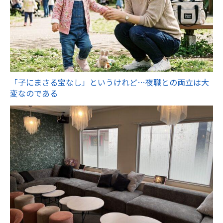
「子にまさる宝なし」というけれど…夜職との両立は大
変なのである