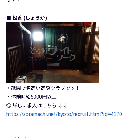
す！！
■ 松香 (しょうか)
・祇園で名高い高級クラブです！
・体験時給5000円以上！
◎ 詳しい求人はこちら ↓↓
https://soramachi.net/kyoto/recruit.html?id=4170