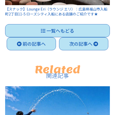
【スナック】Lounge Eri（ラウンジ エリ）：広島県福山市入船
町2丁目11-5 ローズシティ入船にある店舗のご紹介です★
一覧へもどる
前の記事へ
次の記事へ
Related
関連記事