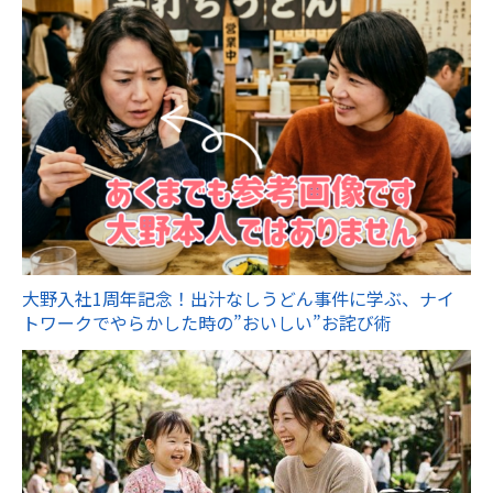
大野入社1周年記念！出汁なしうどん事件に学ぶ、ナイ
トワークでやらかした時の”おいしい”お詫び術