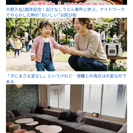
大野入社1周年記念！出汁なしうどん事件に学ぶ、ナイトワーク
でやらかした時の”おいしい”お詫び術
「子にまさる宝なし」というけれど…夜職との両立は大変なので
ある