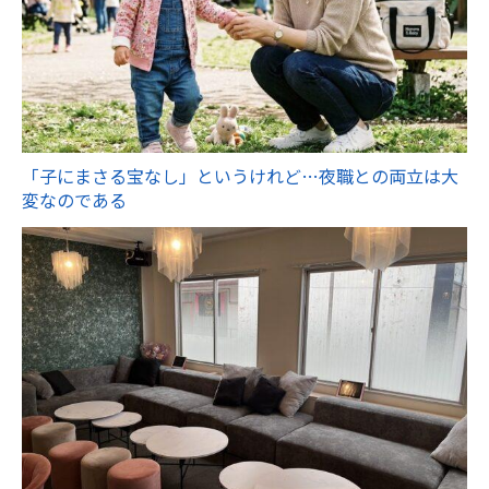
「子にまさる宝なし」というけれど…夜職との両立は大
変なのである