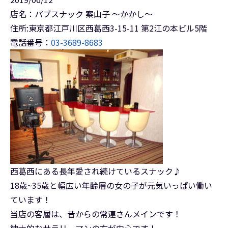
店名：パブスナック 案山子 ～かかし～
住所:東京都江戸川区西葛西3-15-11 第2江の本ビル5階
電話番号：
03-3689-8683
西葛西にある長年愛され続けているスナック♪
18歳~35歳と幅広い年齢層の女の子が元気いっぱい働い
ています！
当店の客層は、昔からの常連さんメインです！