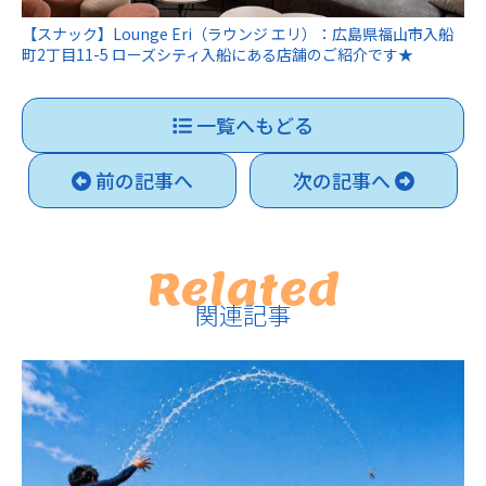
【スナック】Lounge Eri（ラウンジ エリ）：広島県福山市入船
町2丁目11-5 ローズシティ入船にある店舗のご紹介です★
一覧へもどる
前の記事へ
次の記事へ
Related
関連記事