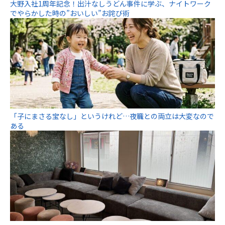
大野入社1周年記念！出汁なしうどん事件に学ぶ、ナイトワーク
でやらかした時の”おいしい”お詫び術
「子にまさる宝なし」というけれど…夜職との両立は大変なので
ある