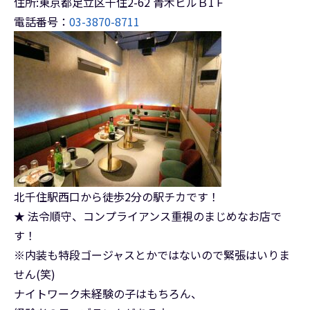
住所:東京都足立区千住2-62 青木ビルＢ1Ｆ
電話番号：
03-3870-8711
北千住駅西口から徒歩2分の駅チカです！
★ 法令順守、コンプライアンス重視のまじめなお店で
す！
※内装も特段ゴージャスとかではないので緊張はいりま
せん(笑)
ナイトワーク未経験の子はもちろん、