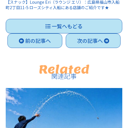
【スナック】Lounge Eri（ラウンジ エリ）：広島県福山市入船
町2丁目11-5 ローズシティ入船にある店舗のご紹介です★
一覧へもどる
前の記事へ
次の記事へ
Related
関連記事