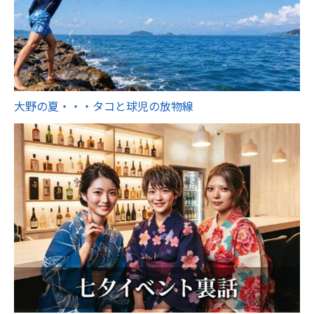
大野の夏・・・タコと球児の放物線