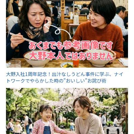
大野入社1周年記念！出汁なしうどん事件に学ぶ、ナイ
トワークでやらかした時の”おいしい”お詫び術