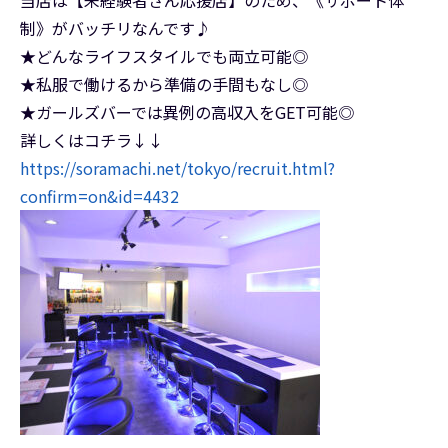
当店は【未経験者さん応援店】のため、《サポート体
制》がバッチリなんです♪
★どんなライフスタイルでも両立可能◎
★私服で働けるから準備の手間もなし◎
★ガールズバーでは異例の高収入をGET可能◎
詳しくはコチラ↓↓
https://soramachi.net/tokyo/recruit.html?
confirm=on&id=4432