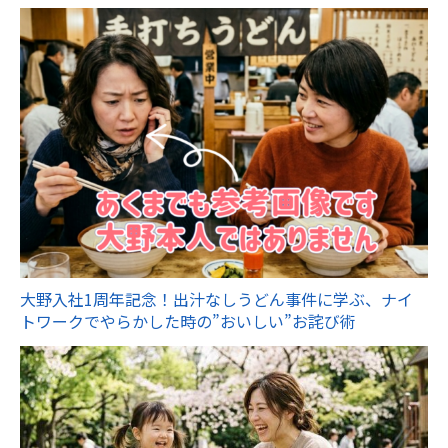
大野入社1周年記念！出汁なしうどん事件に学ぶ、ナイ
トワークでやらかした時の”おいしい”お詫び術