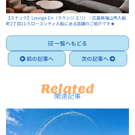
【スナック】Lounge Eri（ラウンジ エリ）：広島県福山市入船
町2丁目11-5 ローズシティ入船にある店舗のご紹介です★
一覧へもどる
前の記事へ
次の記事へ
Related
関連記事