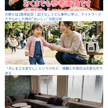
大野入社1周年記念！出汁なしうどん事件に学ぶ、ナイトワーク
でやらかした時の”おいしい”お詫び術
「子にまさる宝なし」というけれど…夜職との両立は大変なので
ある