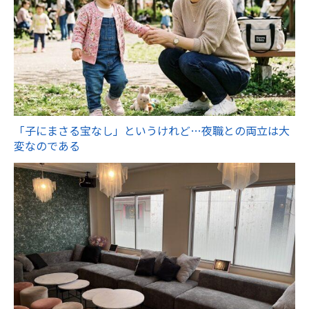
「子にまさる宝なし」というけれど…夜職との両立は大
変なのである