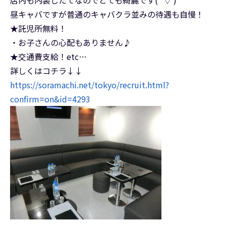
店内も内装したてなのでとても綺麗です(*’▽’)
昼キャバですが普通のキャバクラ並みの待遇も自慢！
★託児所無料！
・お子さんの心配もありません♪
★交通費支給！etc…
詳しくはコチラ↓↓
https://soramachi.net/tokyo/recruit.html?
confirm=on&id=4293