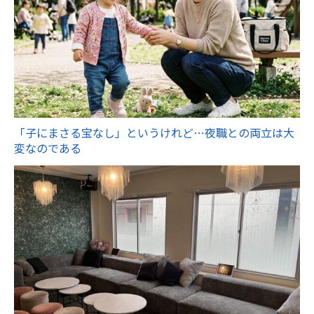
「子にまさる宝なし」というけれど…夜職との両立は大
変なのである