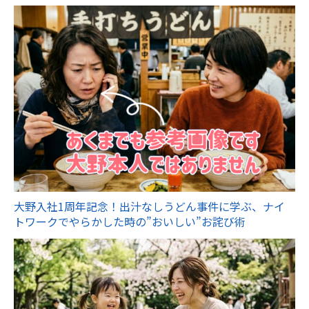
大野入社1周年記念！出汁なしうどん事件に学ぶ、ナイ
トワークでやらかした時の”おいしい”お詫び術