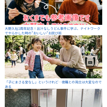
大野入社1周年記念！出汁なしうどん事件に学ぶ、ナイトワーク
でやらかした時の”おいしい”お詫び術
「子にまさる宝なし」というけれど…夜職との両立は大変なので
ある