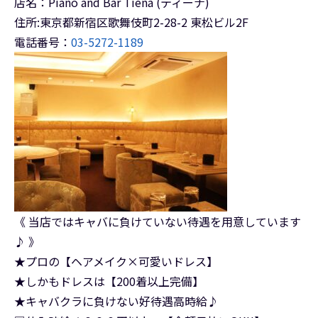
店名：Piano and Bar Tiena (ティーナ)
住所:東京都新宿区歌舞伎町2-28-2 東松ビル2F
電話番号：
03-5272-1189
《 当店ではキャバに負けていない待遇を用意しています
♪ 》
★プロの【ヘアメイク×可愛いドレス】
★しかもドレスは【200着以上完備】
★キャバクラに負けない好待遇高時給♪