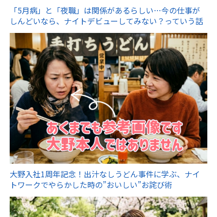
「5月病」と「夜職」は関係があるらしい…今の仕事が
しんどいなら、ナイトデビューしてみない？っていう話
大野入社1周年記念！出汁なしうどん事件に学ぶ、ナイ
トワークでやらかした時の”おいしい”お詫び術