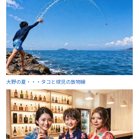
大野の夏・・・タコと球児の放物線