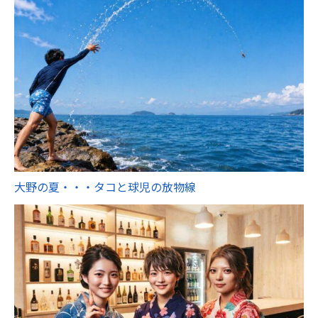
大野の夏・・・タコと球児の放物線