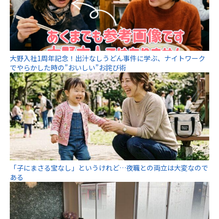
大野入社1周年記念！出汁なしうどん事件に学ぶ、ナイトワーク
でやらかした時の”おいしい”お詫び術
「子にまさる宝なし」というけれど…夜職との両立は大変なので
ある