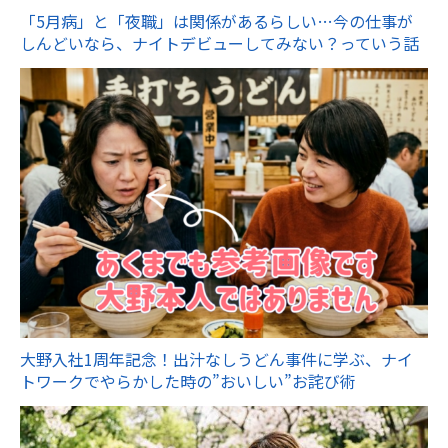
「5月病」と「夜職」は関係があるらしい…今の仕事が
しんどいなら、ナイトデビューしてみない？っていう話
大野入社1周年記念！出汁なしうどん事件に学ぶ、ナイ
トワークでやらかした時の”おいしい”お詫び術