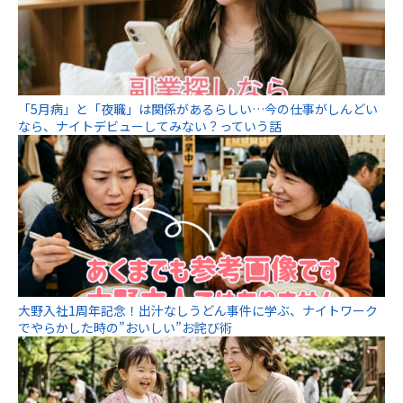
「5月病」と「夜職」は関係があるらしい…今の仕事がしんどい
なら、ナイトデビューしてみない？っていう話
大野入社1周年記念！出汁なしうどん事件に学ぶ、ナイトワーク
でやらかした時の”おいしい”お詫び術