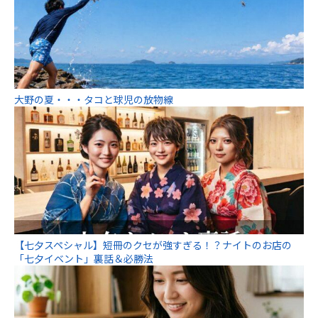
大野の夏・・・タコと球児の放物線
【七夕スペシャル】短冊のクセが強すぎる！？ナイトのお店の
「七夕イベント」裏話＆必勝法