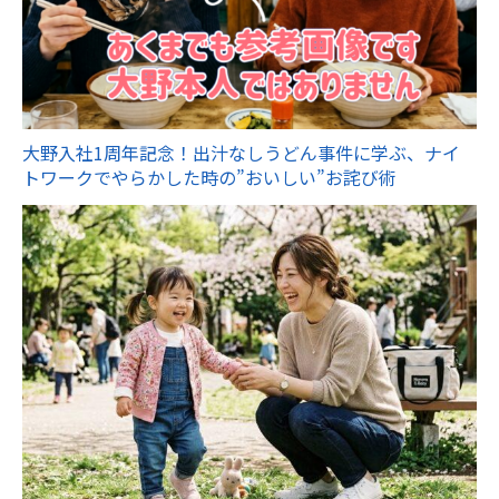
大野入社1周年記念！出汁なしうどん事件に学ぶ、ナイ
トワークでやらかした時の”おいしい”お詫び術