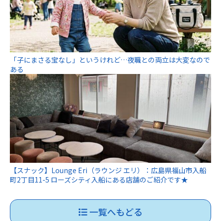
「子にまさる宝なし」というけれど…夜職との両立は大変なので
ある
【スナック】Lounge Eri（ラウンジ エリ）：広島県福山市入船
町2丁目11-5 ローズシティ入船にある店舗のご紹介です★
一覧へもどる