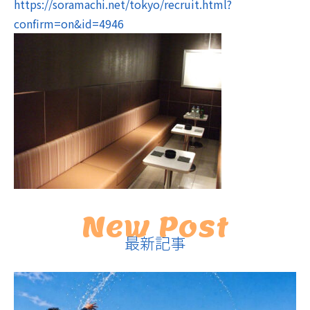
https://soramachi.net/tokyo/recruit.html?
confirm=on&id=4946
New Post
最新記事