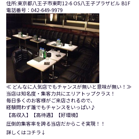
住所:東京都八王子市東町12-6 OS八王子プラザビル B1F
電話番号：042-649-9979
≪ どんなに人気店でもチャンスが無いと意味が無い！≫
当店は知名度・集客力共にエリアトップクラス！
毎日多くのお客様がご来店されるので、
経験問わず誰でもチャンスをいっぱい♪
【高収入】【高待遇】【好環境】
圧倒的集客率を誇る当店だからこそ実現！！
詳しくはコチラ↓