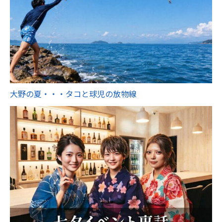
大野の夏・・・タコと球児の放物線