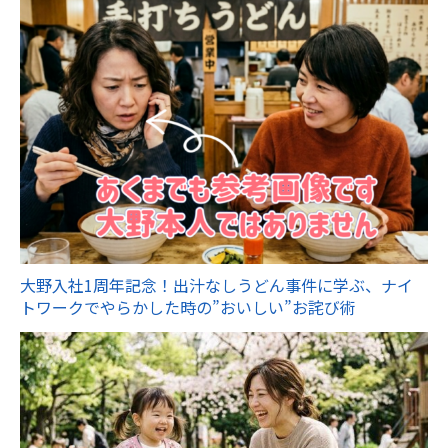
大野入社1周年記念！出汁なしうどん事件に学ぶ、ナイ
トワークでやらかした時の”おいしい”お詫び術