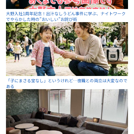
大野入社1周年記念！出汁なしうどん事件に学ぶ、ナイトワーク
でやらかした時の”おいしい”お詫び術
「子にまさる宝なし」というけれど…夜職との両立は大変なので
ある