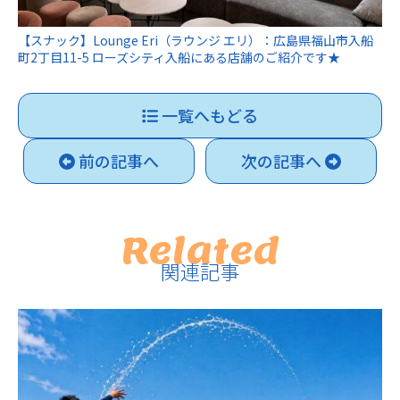
【スナック】Lounge Eri（ラウンジ エリ）：広島県福山市入船
町2丁目11-5 ローズシティ入船にある店舗のご紹介です★
一覧へもどる
前の記事へ
次の記事へ
Related
関連記事