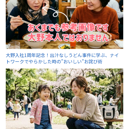
大野入社1周年記念！出汁なしうどん事件に学ぶ、ナイ
トワークでやらかした時の”おいしい”お詫び術