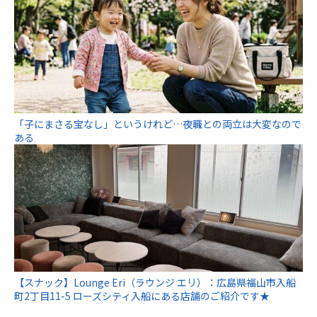
「子にまさる宝なし」というけれど…夜職との両立は大変なので
ある
【スナック】Lounge Eri（ラウンジ エリ）：広島県福山市入船
町2丁目11-5 ローズシティ入船にある店舗のご紹介です★