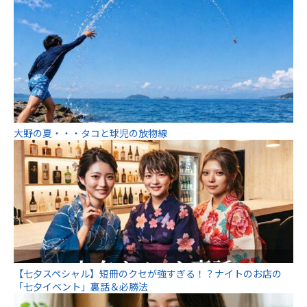
大野の夏・・・タコと球児の放物線
【七夕スペシャル】短冊のクセが強すぎる！？ナイトのお店の
「七夕イベント」裏話＆必勝法