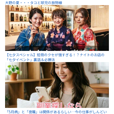
大野の夏・・・タコと球児の放物線
【七夕スペシャル】短冊のクセが強すぎる！？ナイトのお店の
「七夕イベント」裏話＆必勝法
「5月病」と「夜職」は関係があるらしい…今の仕事がしんどい