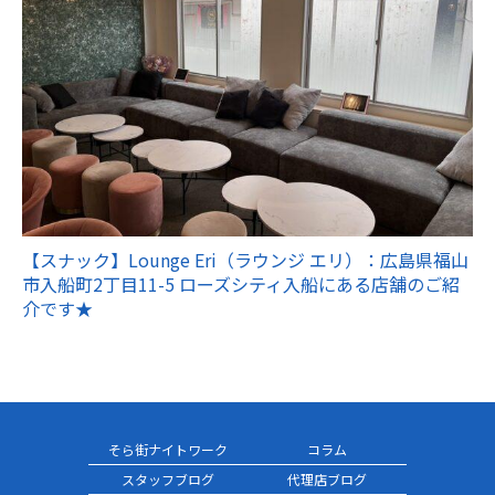
【スナック】Lounge Eri（ラウンジ エリ）：広島県福山
市入船町2丁目11-5 ローズシティ入船にある店舗のご紹
介です★
そら街ナイトワーク
コラム
スタッフブログ
代理店ブログ