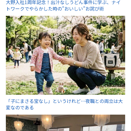
大野入社1周年記念！出汁なしうどん事件に学ぶ、ナイ
トワークでやらかした時の”おいしい”お詫び術
「子にまさる宝なし」というけれど…夜職との両立は大
変なのである