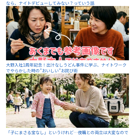
なら、ナイトデビューしてみない？っていう話
大野入社1周年記念！出汁なしうどん事件に学ぶ、ナイトワーク
でやらかした時の”おいしい”お詫び術
「子にまさる宝なし」というけれど…夜職との両立は大変なので