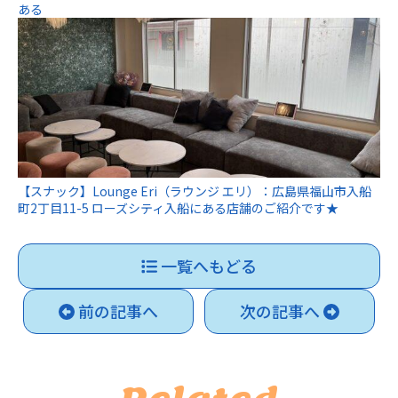
ある
【スナック】Lounge Eri（ラウンジ エリ）：広島県福山市入船
町2丁目11-5 ローズシティ入船にある店舗のご紹介です★
一覧へもどる
前の記事へ
次の記事へ