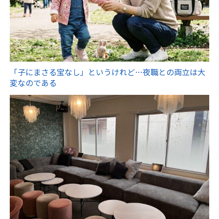
「子にまさる宝なし」というけれど…夜職との両立は大
変なのである