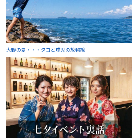
大野の夏・・・タコと球児の放物線