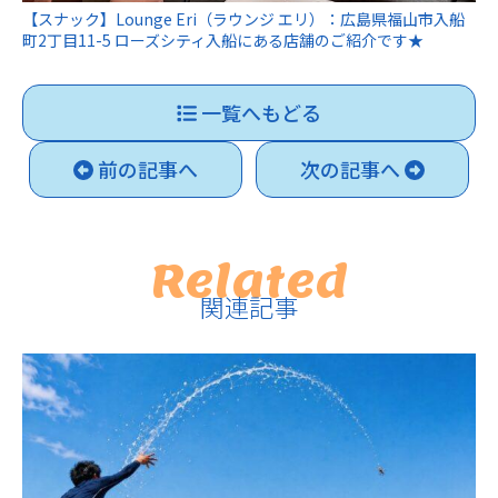
【スナック】Lounge Eri（ラウンジ エリ）：広島県福山市入船
町2丁目11-5 ローズシティ入船にある店舗のご紹介です★
一覧へもどる
前の記事へ
次の記事へ
Related
関連記事