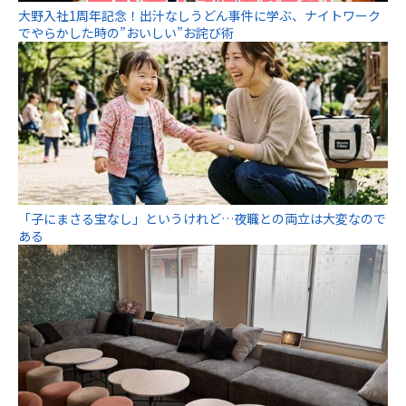
大野入社1周年記念！出汁なしうどん事件に学ぶ、ナイトワーク
でやらかした時の”おいしい”お詫び術
「子にまさる宝なし」というけれど…夜職との両立は大変なので
ある