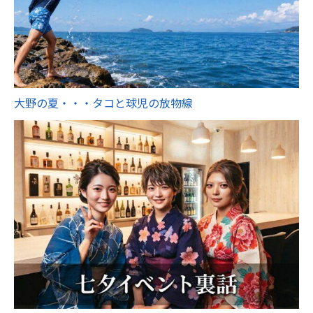
大野の夏・・・タコと球児の放物線