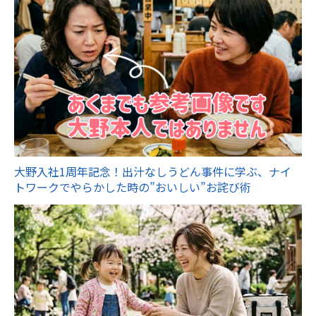
大野入社1周年記念！出汁なしうどん事件に学ぶ、ナイ
トワークでやらかした時の”おいしい”お詫び術