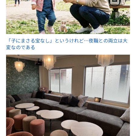
「子にまさる宝なし」というけれど…夜職との両立は大
変なのである