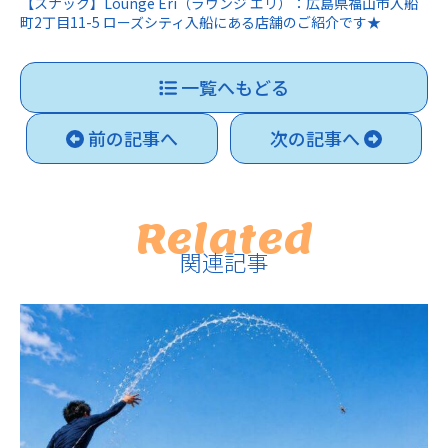
【スナック】Lounge Eri（ラウンジ エリ）：広島県福山市入船
町2丁目11-5 ローズシティ入船にある店舗のご紹介です★
一覧へもどる
前の記事へ
次の記事へ
Related
関連記事