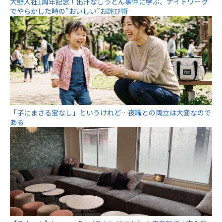
大野入社1周年記念！出汁なしうどん事件に学ぶ、ナイトワーク
でやらかした時の”おいしい”お詫び術
「子にまさる宝なし」というけれど…夜職との両立は大変なので
ある